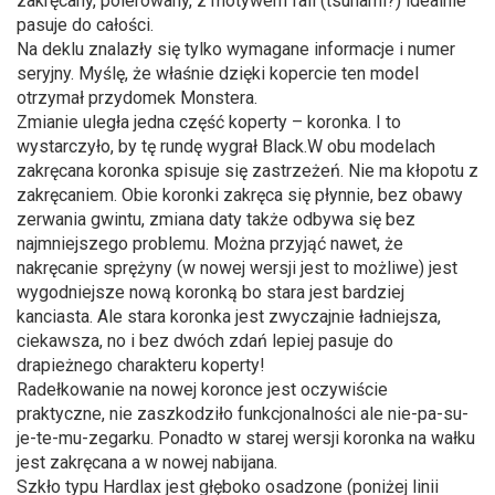
zakręcany, polerowany, z motywem fali (tsunami?) idealnie
pasuje do całości.
Na deklu znalazły się tylko wymagane informacje i numer
seryjny. Myślę, że właśnie dzięki kopercie ten model
otrzymał przydomek Monstera.
Zmianie uległa jedna część koperty – koronka. I to
wystarczyło, by tę rundę wygrał Black.W obu modelach
zakręcana koronka spisuje się zastrzeżeń. Nie ma kłopotu z
zakręcaniem. Obie koronki zakręca się płynnie, bez obawy
zerwania gwintu, zmiana daty także odbywa się bez
najmniejszego problemu. Można przyjąć nawet, że
nakręcanie sprężyny (w nowej wersji jest to możliwe) jest
wygodniejsze nową koronką bo stara jest bardziej
kanciasta. Ale stara koronka jest zwyczajnie ładniejsza,
ciekawsza, no i bez dwóch zdań lepiej pasuje do
drapieżnego charakteru koperty!
Radełkowanie na nowej koronce jest oczywiście
praktyczne, nie zaszkodziło funkcjonalności ale nie-pa-su-
je-te-mu-zegarku. Ponadto w starej wersji koronka na wałku
jest zakręcana a w nowej nabijana.
Szkło typu Hardlax jest głęboko osadzone (poniżej linii