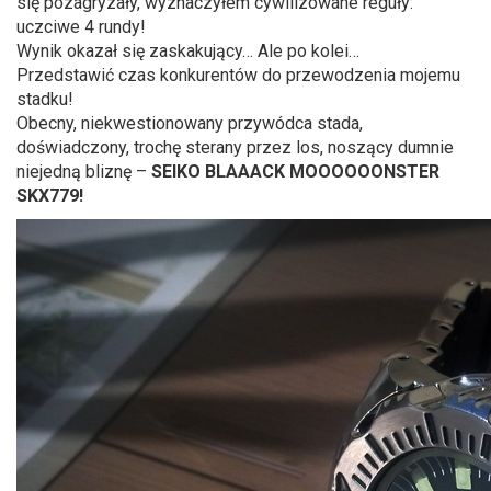
się pozagryzały, wyznaczyłem cywilizowane reguły:
uczciwe 4 rundy!
Wynik okazał się zaskakujący… Ale po kolei…
Przedstawić czas konkurentów do przewodzenia mojemu
stadku!
Obecny, niekwestionowany przywódca stada,
doświadczony, trochę sterany przez los, noszący dumnie
niejedną bliznę –
SEIKO BLAAACK MOOOOOONSTER
SKX779!