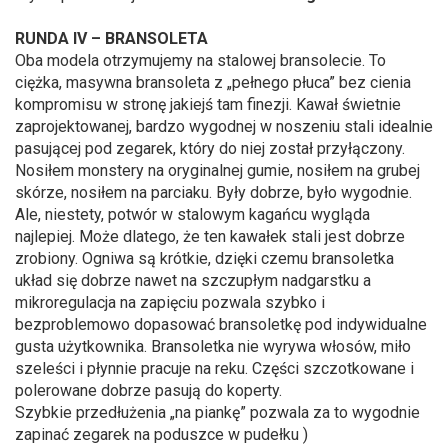
RUNDA IV – BRANSOLETA
Oba modela otrzymujemy na stalowej bransolecie. To
ciężka, masywna bransoleta z „pełnego płuca” bez cienia
kompromisu w stronę jakiejś tam finezji. Kawał świetnie
zaprojektowanej, bardzo wygodnej w noszeniu stali idealnie
pasującej pod zegarek, który do niej został przyłączony.
Nosiłem monstery na oryginalnej gumie, nosiłem na grubej
skórze, nosiłem na parciaku. Były dobrze, było wygodnie.
Ale, niestety, potwór w stalowym kagańcu wygląda
najlepiej. Może dlatego, że ten kawałek stali jest dobrze
zrobiony. Ogniwa są krótkie, dzięki czemu bransoletka
układ się dobrze nawet na szczupłym nadgarstku a
mikroregulacja na zapięciu pozwala szybko i
bezproblemowo dopasować bransoletkę pod indywidualne
gusta użytkownika. Bransoletka nie wyrywa włosów, miło
szeleści i płynnie pracuje na reku. Części szczotkowane i
polerowane dobrze pasują do koperty.
Szybkie przedłużenia „na piankę” pozwala za to wygodnie
zapinać zegarek na poduszce w pudełku )