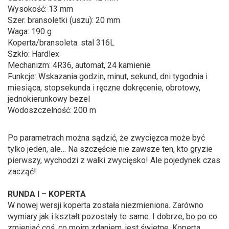
Wysokość: 13 mm
Szer. bransoletki (uszu): 20 mm
Waga: 190 g
Koperta/bransoleta: stal 316L
Szkło: Hardlex
Mechanizm: 4R36, automat, 24 kamienie
Funkcje: Wskazania godzin, minut, sekund, dni tygodnia i
miesiąca, stopsekunda i ręczne dokręcenie, obrotowy,
jednokierunkowy bezel
Wodoszczelność: 200 m
Po parametrach można sądzić, że zwycięzca może być
tylko jeden, ale… Na szczęście nie zawsze ten, kto gryzie
pierwszy, wychodzi z walki zwycięsko! Ale pojedynek czas
zacząć!
RUNDA I – KOPERTA
W nowej wersji koperta została niezmieniona. Zarówno
wymiary jak i kształt pozostały te same. I dobrze, bo po co
zmieniać coś, co moim zdaniem, jest świetne. Koperta