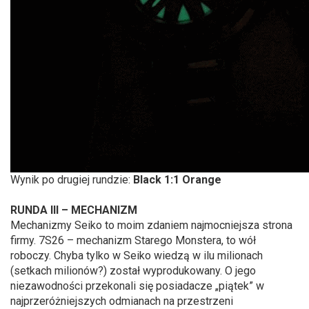
Wynik po drugiej rundzie:
Black 1:1 Orange
RUNDA III – MECHANIZM
Mechanizmy Seiko to moim zdaniem najmocniejsza strona
firmy. 7S26 – mechanizm Starego Monstera, to wół
roboczy. Chyba tylko w Seiko wiedzą w ilu milionach
(setkach milionów?) został wyprodukowany. O jego
niezawodności przekonali się posiadacze „piątek” w
najprzeróżniejszych odmianach na przestrzeni