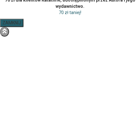
70 zł dla klientów Katatime, udostępnionym przez Autora i jego
wydawnictwo.
70 zł taniej!
ZAMKNIJ