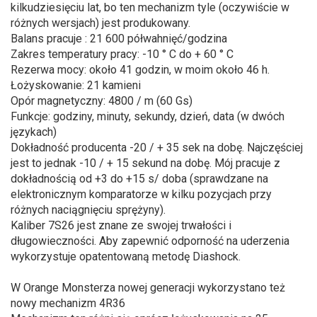
kilkudziesięciu lat, bo ten mechanizm tyle (oczywiście w
różnych wersjach) jest produkowany.
Balans pracuje : 21 600 półwahnięć/godzina
Zakres temperatury pracy: -10 ° C do + 60 ° C
Rezerwa mocy: około 41 godzin, w moim około 46 h.
Łożyskowanie: 21 kamieni
Opór magnetyczny: 4800 / m (60 Gs)
Funkcje: godziny, minuty, sekundy, dzień, data (w dwóch
językach)
Dokładność producenta -20 / + 35 sek na dobę. Najczęściej
jest to jednak -10 / + 15 sekund na dobę. Mój pracuje z
dokładnością od +3 do +15 s/ doba (sprawdzane na
elektronicznym komparatorze w kilku pozycjach przy
różnych naciągnięciu sprężyny).
Kaliber 7S26 jest znane ze swojej trwałości i
długowieczności. Aby zapewnić odporność na uderzenia
wykorzystuje opatentowaną metodę Diashock.
W Orange Monsterza nowej generacji wykorzystano też
nowy mechanizm 4R36