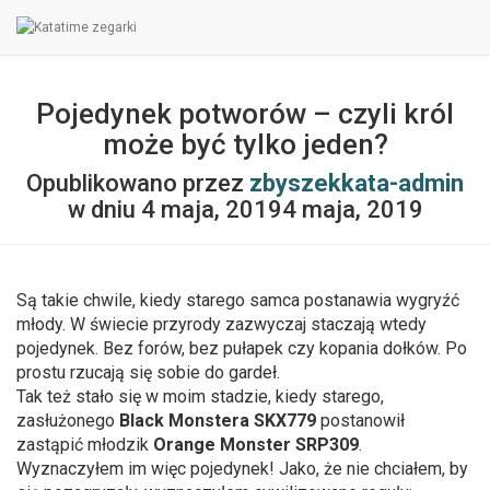
biuro@katatime.pl
+48721956415
Pojedynek potworów – czyli król
może być tylko jeden?
Opublikowano przez
zbyszekkata-admin
w dniu
4 maja, 2019
4 maja, 2019
Są takie chwile, kiedy starego samca postanawia wygryźć
młody. W świecie przyrody zazwyczaj staczają wtedy
pojedynek. Bez forów, bez pułapek czy kopania dołków. Po
prostu rzucają się sobie do gardeł.
Tak też stało się w moim stadzie, kiedy starego,
zasłużonego
Black Monstera SKX779
postanowił
zastąpić młodzik
Orange Monster SRP309
.
Wyznaczyłem im więc pojedynek! Jako, że nie chciałem, by