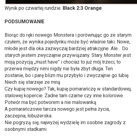
Wynik po czwartej rundzie:
Black 2:3 Orange
PODSUMOWANIE
Biorąc do ręki nowego Monstera i porównując go ze starym
czułem, że wynika pojedynku może być właśnie taki. Nowe,
młode jest dla oka zazwyczaj bardziej atrakcyjne. Ale… Do
starych jestem zwyczajnie przywiązany. Stary Monster jest
moją pozycją „must have” i chociaż to już mój trzeci, to
przerwa między nimi nigdy nie była zbyt długa. Ten
zostanie, bo i parę blizn mu przybyło i zwyczajnie go lubię.
Niech się starzeje ze mną
Czy kupię nowego? Tak, kupię pomarańczę w standardowej,
stalowej kopercie. Żadne tam czarne czy inne kolorowe.
Potwór ma być potworem a nie malowanką
A pomarańczowe tarcza nowego jest pełna życia,
zaczepna, łobuzerska.
Nie pogryzą się, najwyżej wydzielę im osobne zagrody z
osobnymi stadkami