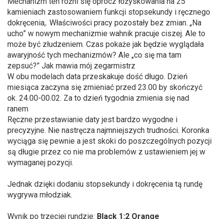
Mechanizm ten różni się oprócz łożyskowania na 25
kamieniach zastosowaniem funkcji stopsekundy i ręcznego
dokręcenia,. Właściwości pracy pozostały bez zmian. „Na
ucho” w nowym mechanizmie wahnik pracuje ciszej. Ale to
może być złudzeniem. Czas pokaże jak będzie wyglądała
awaryjność tych mechanizmów? Ale „co się ma tam
zepsuć?” Jak mawia mój zegarmistrz
W obu modelach data przeskakuje dość długo. Dzień
miesiąca zaczyna się zmieniać przed 23.00 by skończyć
ok. 24.00-00.02. Za to dzień tygodnia zmienia się nad
ranem
Ręczne przestawianie daty jest bardzo wygodne i
precyzyjne. Nie nastręcza najmniejszych trudności. Koronka
wyciąga się pewnie a jest skoki do poszczególnych pozycji
są długie przez co nie ma problemów z ustawieniem jej w
wymaganej pozycji.
Jednak dzięki dodaniu stopsekundy i dokręcenia tą rundę
wygrywa młodziak.
Wynik po trzeciej rundzie:
Black 1:2 Orange