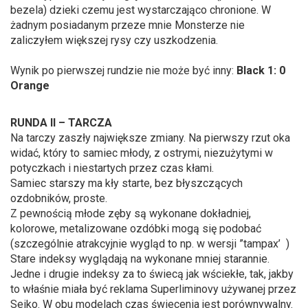
bezela) dzieki czemu jest wystarczająco chronione. W
żadnym posiadanym przeze mnie Monsterze nie
zaliczyłem większej rysy czy uszkodzenia.
Wynik po pierwszej rundzie nie może być inny:
Black 1: 0
Orange
RUNDA II – TARCZA
Na tarczy zaszły największe zmiany. Na pierwszy rzut oka
widać, który to samiec młody, z ostrymi, niezużytymi w
potyczkach i niestartych przez czas kłami.
Samiec starszy ma kły starte, bez błyszczących
ozdobników, proste.
Z pewnością młode zęby są wykonane dokładniej,
kolorowe, metalizowane ozdóbki mogą się podobać
(szczególnie atrakcyjnie wygląd to np. w wersji ”tampax’ )
Stare indeksy wyglądają na wykonane mniej starannie.
Jedne i drugie indeksy za to świecą jak wściekłe, tak, jakby
to właśnie miała być reklama Superliminovy używanej przez
Seiko. W obu modelach czas świecenia jest porównywalny.